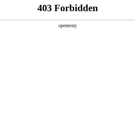
CR Home
新闻资讯
产品
荣誉资质
企业文化
华润网群
联系我们
功率器件
功率模块
功
制造服务
费电子
人工智能
航空航天
掩模制造服务
晶圆制造服务
封装集成服
人力资源
中文
媒体报道
投资者服务
人才发展
人才关爱
人才引进
产学研
EN
繁體版